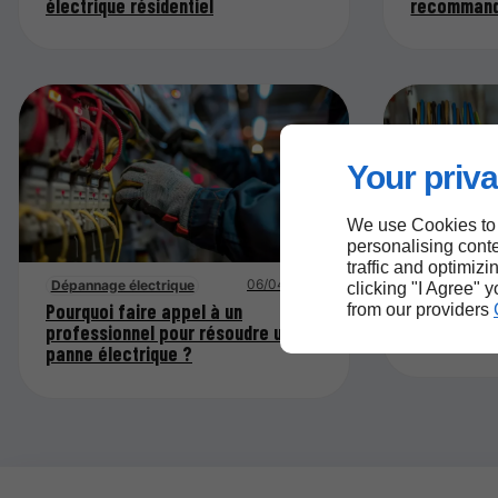
électrique résidentiel
recommand
Your priva
We use Cookies to
personalising conte
traffic and optimizi
06/04/2026
Dépannage électrique
Dépannage é
clicking "I Agree" 
Pourquoi faire appel à un
Rénovation
from our providers
professionnel pour résoudre une
son install
panne électrique ?