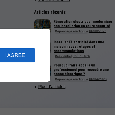
Articles récents
Rénovation électrique : moderniser
son installation en toute sécurité
06/08/2026
Dépannage électrique
Installer l’électricité dans une
maison neuve : étapes et
recommandations
I AGREE
06/06/2026
Résidentiel
Pourquoi faire appel à un
professionnel pour résoudre une
panne électrique ?
06/04/2026
Dépannage électrique
Plus d'articles