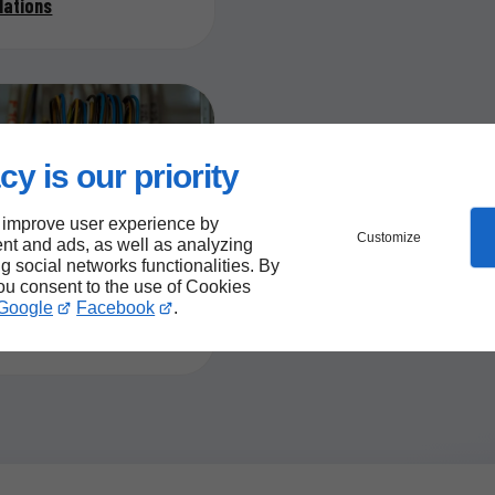
ations
cy is our priority
 improve user experience by
Customize
nt and ads, as well as analyzing
ng social networks functionalities. By
06/08/2026
lectrique
you consent to the use of Cookies
 électrique : moderniser
Google
Facebook
.
ation en toute sécurité