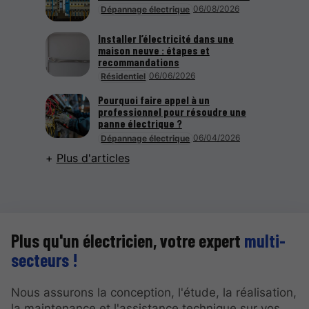
06/08/2026
Dépannage électrique
Installer l’électricité dans une
maison neuve : étapes et
recommandations
06/06/2026
Résidentiel
Pourquoi faire appel à un
professionnel pour résoudre une
panne électrique ?
06/04/2026
Dépannage électrique
Plus d'articles
Plus qu'un électricien, votre expert
multi-
secteurs !
Nous assurons la conception, l'étude, la réalisation,
la maintenance et l'assistance technique sur vos