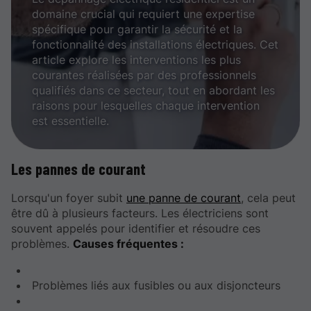
domaine crucial qui requiert une expertise
spécifique pour garantir la sécurité et la
fonctionnalité des installations électriques. Cet
article explore les interventions les plus
courantes réalisées par des professionnels
qualifiés dans ce secteur, tout en abordant les
raisons pour lesquelles chaque intervention
est essentielle.
Les pannes de courant
Lorsqu'un foyer subit
une panne de courant
, cela peut
être dû à plusieurs facteurs. Les électriciens sont
souvent appelés pour identifier et résoudre ces
problèmes.
Causes fréquentes :
Problèmes liés aux fusibles ou aux disjoncteurs