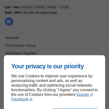
Lun - Ven :
07h00 - 12h30 | 14h00 - 17h30
Sam - Dim :
Service de dépannage
Accueil
Contactez-nous
Mentions légales
Plan du site
Your privacy is our priority
We use Cookies to improve user experience by
personalising content and ads, as well as
Haut de page
analyzing traffic and optimizing social networks
functionalities. By clicking "I Agree" you consent to
the use of Cookies from our providers
Google
Facebook
.