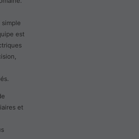
domaine.
e simple
quipe est
ctriques
ision,
vés.
de
iaires et
us