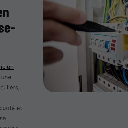
en
se-
ricien
 une
culiers,
curité et
ise