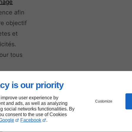
nage
ence afin
e objectif
ètes et
cités.
pour tous
cy is our priority
 improve user experience by
Customize
nt and ads, as well as analyzing
ng social networks functionalities. By
os
you consent to the use of Cookies
Google
Facebook
.