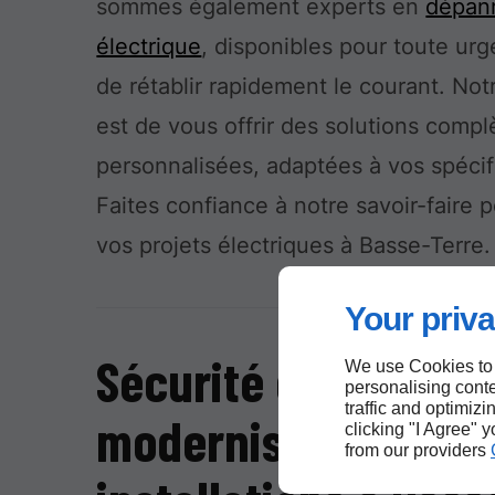
sommes également experts en
dépan
électrique
, disponibles pour toute urg
de rétablir rapidement le courant. Notr
est de vous offrir des solutions compl
personnalisées, adaptées à vos spécifi
Faites confiance à notre savoir-faire 
vos projets électriques à Basse-Terre.
Your priva
Sécurité et
We use Cookies to
personalising conte
traffic and optimizi
modernisation de v
clicking "I Agree" 
from our providers