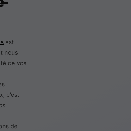
e-
es
est
et nous
ité de vos
es
, c'est
cs
ions de