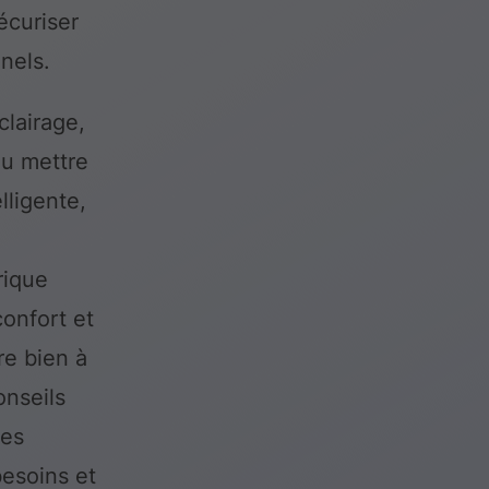
écuriser
nels.
clairage,
ou mettre
lligente,
rique
onfort et
tre bien à
onseils
res
besoins et